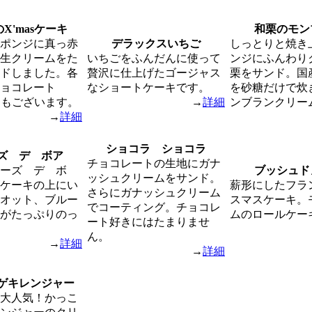
X'masケーキ
和栗のモン
ポンジに真っ赤
デラックスいちご
しっとりと焼き
生クリームをた
いちごをふんだんに使って
ンジにふんわり
ドしました。各
贅沢に仕上げたゴージャス
栗をサンド。国
ョコレート
なショートケーキです。
を砂糖だけで炊
円）もございます。
→
詳細
ンブランクリー
→
詳細
ショコラ ショコラ
ズ デ ボア
チョコレートの生地にガナ
ーズ デ ボ
ブッシュド
ッシュクリームをサンド。
ケーキの上にい
薪形にしたフラ
さらにガナッシュクリーム
オット、ブルー
スマスケーキ。
でコーティング。チョコレ
がたっぷりのっ
ムのロールケー
ート好きにはたまりませ
ん。
→
詳細
→
詳細
ゲキレンジャー
大人気！かっこ