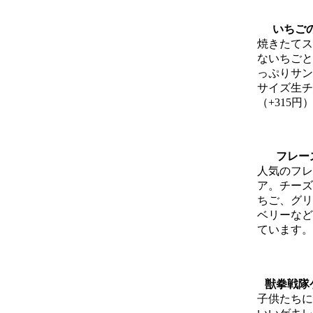
いちごの
焼きたてス
ないちごと
っぷりサン
サイズ生チ
（+315
フレー
人気のフレ
ア。チーズ
ちご、グリ
ベリーなど
ています。
獣拳戦隊
子供たちに