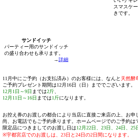
いいゲキレ
スマスケー
きです。
サンドイッチ
パーティー用のサンドイッチ
の盛り合わせも承ります。
→
詳細
11月中にご予約（お支払済み）のお客様には、なんと
天然酵
ご予約プレゼント期間は12月16日（日）まででございます。
12月1日～9日
までは
2斤
、
12月11日～16日
までは
1斤
になります。
お控え券のお渡しの都合により当店に直接ご来店の上、お申
尚、お電話でもご予約承ります。ホームページでのご予約は
限定品につきましてのお渡し日は
12月22日、23日、24日、2
※宇都宮店でのお渡しは、23日と24日の2日間になります。