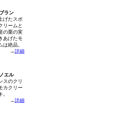
ブラン
上げたスポ
クリームと
産の栗の実
きあげたモ
ムは絶品。
→
詳細
ノエル
ンスのクリ
モカクリー
キ。
→
詳細